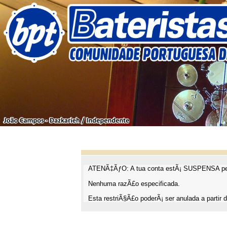
ATENÃ‡ÃƒO: A tua conta estÃ¡ SUSPENSA pel
Nenhuma razÃ£o especificada.
Esta restriÃ§Ã£o poderÃ¡ ser anulada a partir d