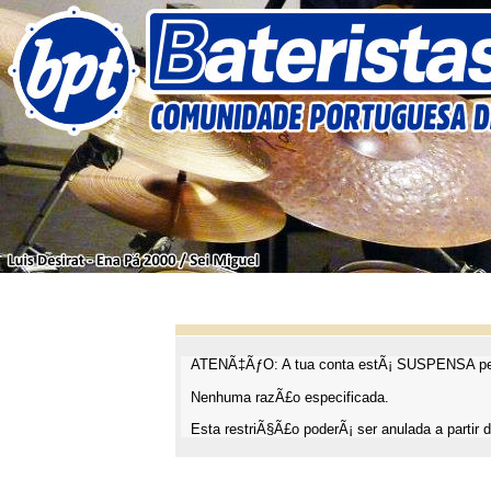
ATENÃ‡ÃƒO: A tua conta estÃ¡ SUSPENSA pel
Nenhuma razÃ£o especificada.
Esta restriÃ§Ã£o poderÃ¡ ser anulada a partir d