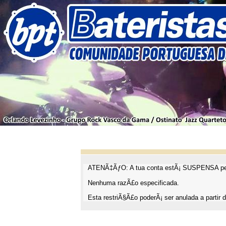
ATENÃ‡ÃƒO: A tua conta estÃ¡ SUSPENSA pel
Nenhuma razÃ£o especificada.
Esta restriÃ§Ã£o poderÃ¡ ser anulada a partir d