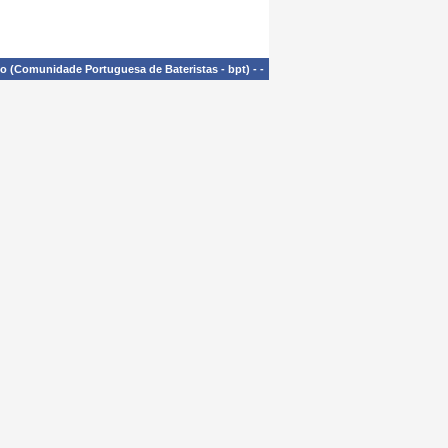
£o (Comunidade Portuguesa de Bateristas - bpt)
-
-