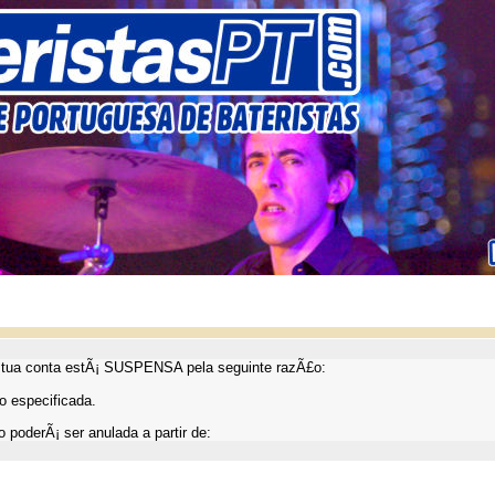
ua conta estÃ¡ SUSPENSA pela seguinte razÃ£o:
 especificada.
 poderÃ¡ ser anulada a partir de: