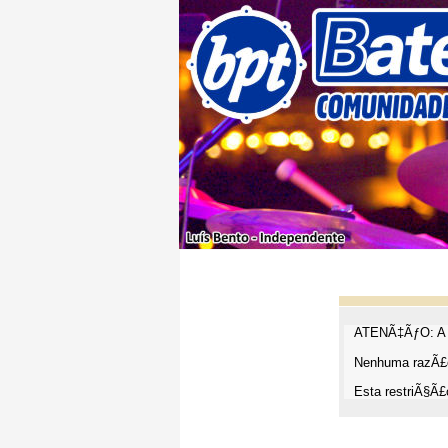
ATENÃ‡ÃƒO: A t
Nenhuma razÃ£o
Esta restriÃ§Ã£o