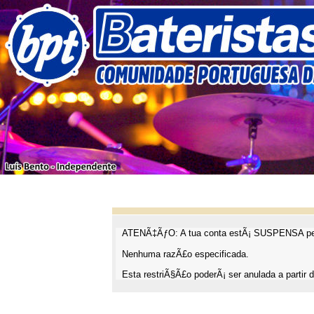
ATENÃ‡ÃƒO: A tua conta estÃ¡ SUSPENSA pel
Nenhuma razÃ£o especificada.
Esta restriÃ§Ã£o poderÃ¡ ser anulada a partir d