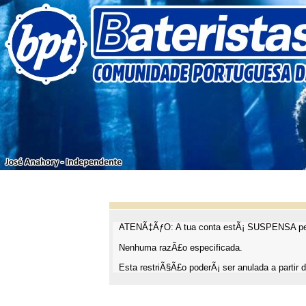
ATENÃ‡ÃƒO: A tua conta estÃ¡ SUSPENSA pel
Nenhuma razÃ£o especificada.
Esta restriÃ§Ã£o poderÃ¡ ser anulada a partir d