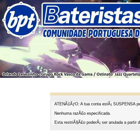
ATENÃ‡ÃƒO: A tua conta estÃ¡ SUSPENSA pel
Nenhuma razÃ£o especificada.
Esta restriÃ§Ã£o poderÃ¡ ser anulada a partir d