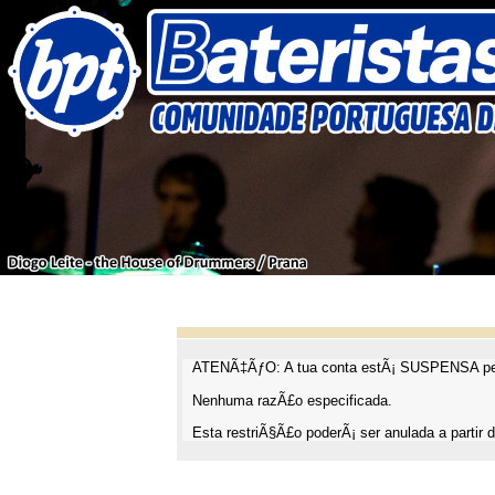
ATENÃ‡ÃƒO: A tua conta estÃ¡ SUSPENSA pel
Nenhuma razÃ£o especificada.
Esta restriÃ§Ã£o poderÃ¡ ser anulada a partir d