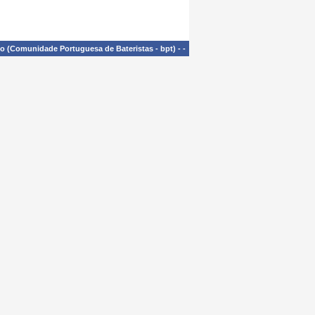
£o (Comunidade Portuguesa de Bateristas - bpt)
-
-