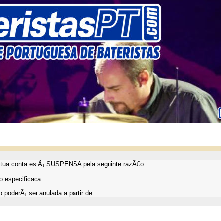
ua conta estÃ¡ SUSPENSA pela seguinte razÃ£o:
 especificada.
 poderÃ¡ ser anulada a partir de: