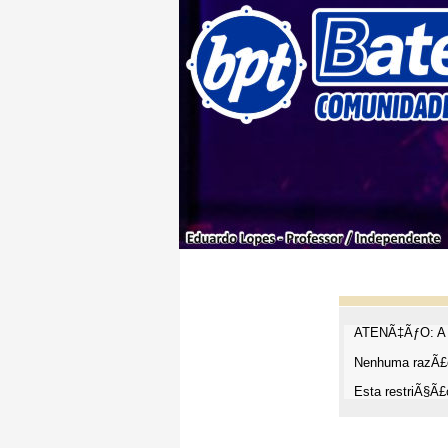
ATENÃ‡ÃƒO: A t
Nenhuma razÃ£o
Esta restriÃ§Ã£o