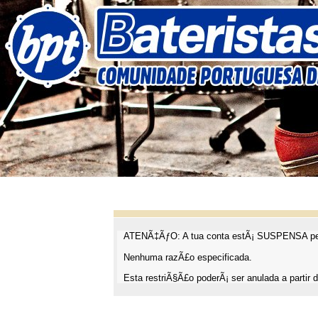
ATENÃ‡ÃƒO: A tua conta estÃ¡ SUSPENSA pel
Nenhuma razÃ£o especificada.
Esta restriÃ§Ã£o poderÃ¡ ser anulada a partir d