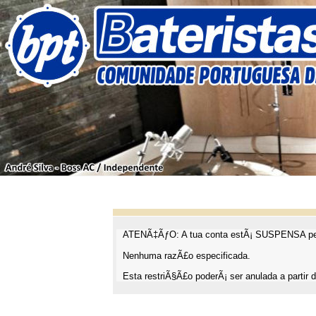
ATENÃ‡ÃƒO: A tua conta estÃ¡ SUSPENSA pel
Nenhuma razÃ£o especificada.
Esta restriÃ§Ã£o poderÃ¡ ser anulada a partir d