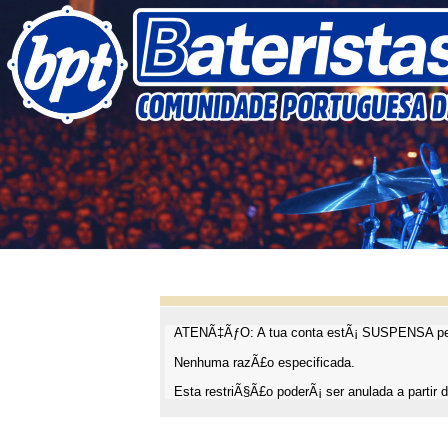
ATENÃ‡ÃƒO: A tua conta estÃ¡ SUSPENSA pel
Nenhuma razÃ£o especificada.
Esta restriÃ§Ã£o poderÃ¡ ser anulada a partir d