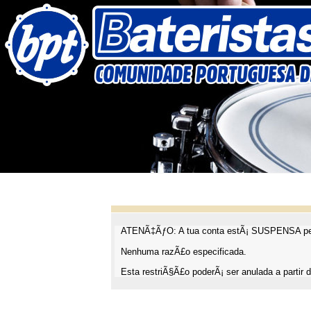
ATENÃ‡ÃƒO: A tua conta estÃ¡ SUSPENSA pel
Nenhuma razÃ£o especificada.
Esta restriÃ§Ã£o poderÃ¡ ser anulada a partir d