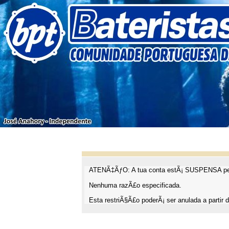
ATENÃ‡ÃƒO: A tua conta estÃ¡ SUSPENSA pel
Nenhuma razÃ£o especificada.
Esta restriÃ§Ã£o poderÃ¡ ser anulada a partir d