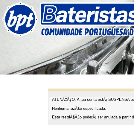
ATENÃ‡ÃƒO: A tua conta estÃ¡ SUSPENSA pel
Nenhuma razÃ£o especificada.
Esta restriÃ§Ã£o poderÃ¡ ser anulada a partir d