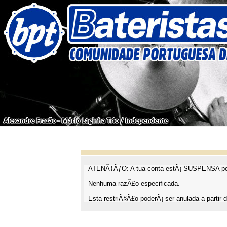
ATENÃ‡ÃƒO: A tua conta estÃ¡ SUSPENSA pel
Nenhuma razÃ£o especificada.
Esta restriÃ§Ã£o poderÃ¡ ser anulada a partir d