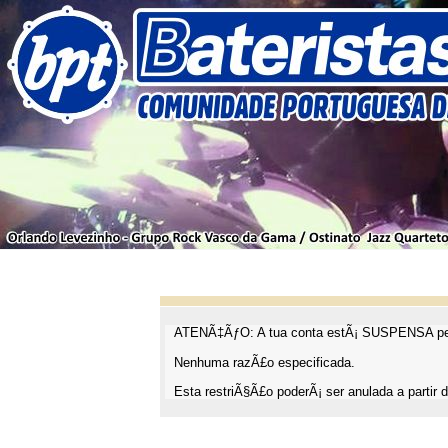
ATENÃ‡ÃƒO: A tua conta estÃ¡ SUSPENSA pel
Nenhuma razÃ£o especificada.
Esta restriÃ§Ã£o poderÃ¡ ser anulada a partir d