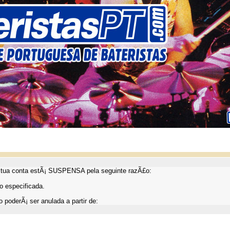
ua conta estÃ¡ SUSPENSA pela seguinte razÃ£o:
 especificada.
 poderÃ¡ ser anulada a partir de: