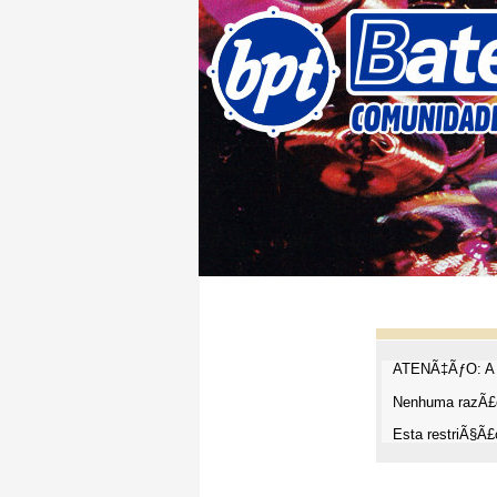
ATENÃ‡ÃƒO: A t
Nenhuma razÃ£o
Esta restriÃ§Ã£o