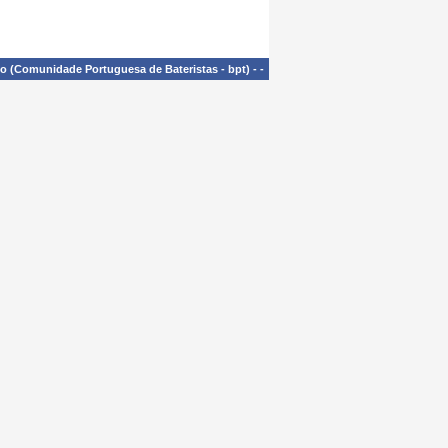
£o (Comunidade Portuguesa de Bateristas - bpt)
-
-