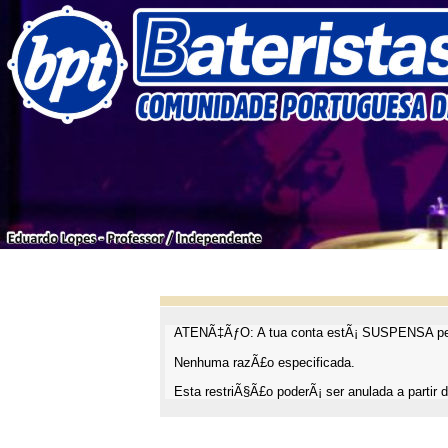
ATENÃ‡ÃƒO: A tua conta estÃ¡ SUSPENSA pel
Nenhuma razÃ£o especificada.
Esta restriÃ§Ã£o poderÃ¡ ser anulada a partir d