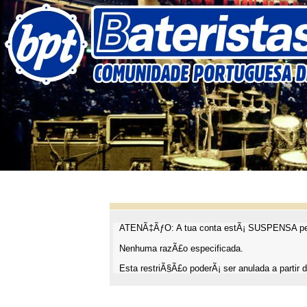
ATENÃ‡ÃƒO: A tua conta estÃ¡ SUSPENSA pel
Nenhuma razÃ£o especificada.
Esta restriÃ§Ã£o poderÃ¡ ser anulada a partir d