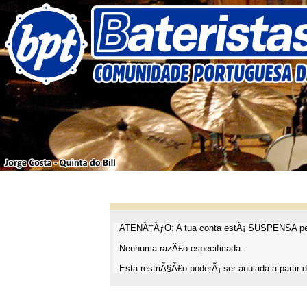
ATENÃ‡ÃƒO: A tua conta estÃ¡ SUSPENSA pel
Nenhuma razÃ£o especificada.
Esta restriÃ§Ã£o poderÃ¡ ser anulada a partir d