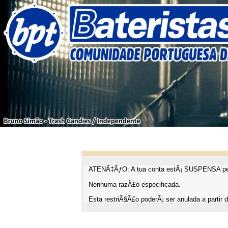
ATENÃ‡ÃƒO: A tua conta estÃ¡ SUSPENSA pel
Nenhuma razÃ£o especificada.
Esta restriÃ§Ã£o poderÃ¡ ser anulada a partir d