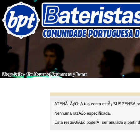
ATENÃ‡ÃƒO: A tua conta estÃ¡ SUSPENSA pel
Nenhuma razÃ£o especificada.
Esta restriÃ§Ã£o poderÃ¡ ser anulada a partir d