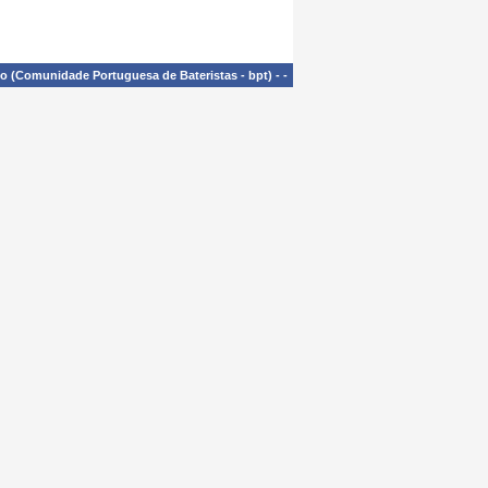
£o (Comunidade Portuguesa de Bateristas - bpt)
-
-