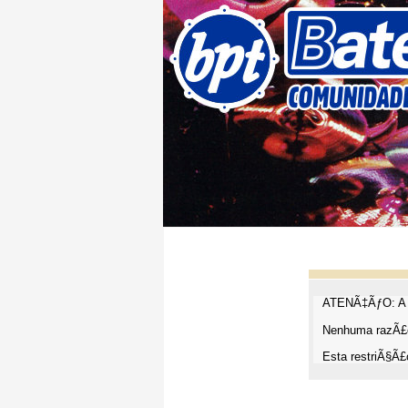
ATENÃ‡ÃƒO: A t
Nenhuma razÃ£o
Esta restriÃ§Ã£o