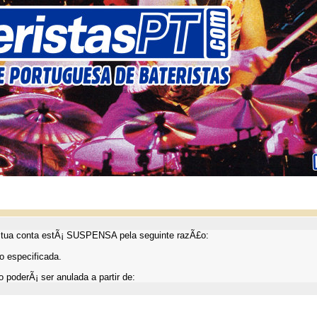
ua conta estÃ¡ SUSPENSA pela seguinte razÃ£o:
 especificada.
 poderÃ¡ ser anulada a partir de: