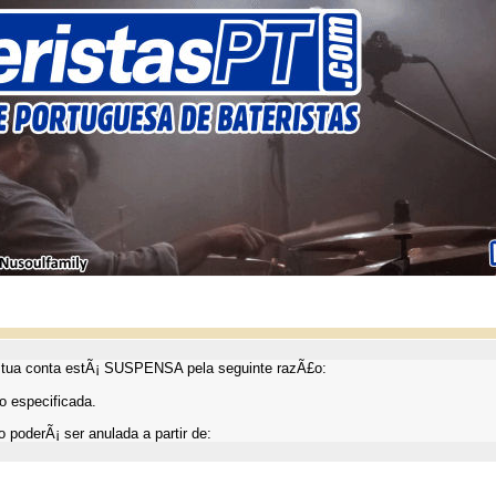
ua conta estÃ¡ SUSPENSA pela seguinte razÃ£o:
 especificada.
 poderÃ¡ ser anulada a partir de: