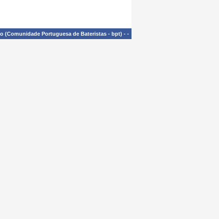
£o (Comunidade Portuguesa de Bateristas - bpt)
-
-