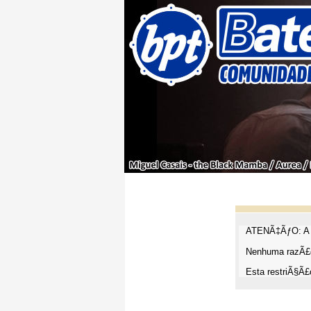
ATENÃ‡ÃƒO: A t
Nenhuma razÃ£o
Esta restriÃ§Ã£o