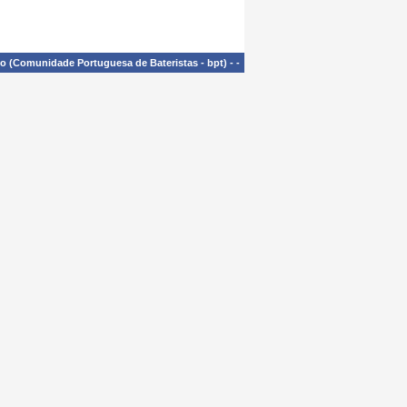
£o (Comunidade Portuguesa de Bateristas - bpt)
-
-