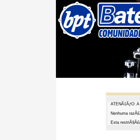
ATENÃ‡ÃƒO: A t
Nenhuma razÃ£o
Esta restriÃ§Ã£o