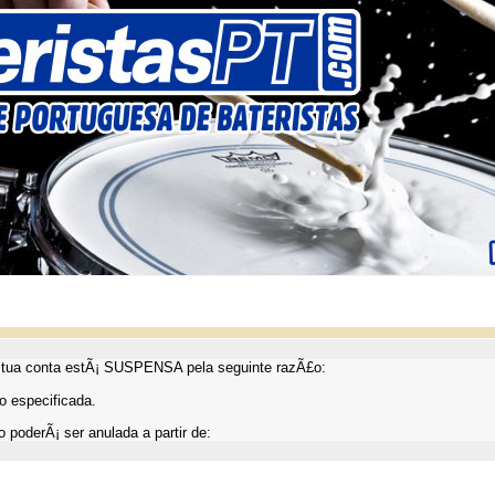
ua conta estÃ¡ SUSPENSA pela seguinte razÃ£o:
 especificada.
 poderÃ¡ ser anulada a partir de: