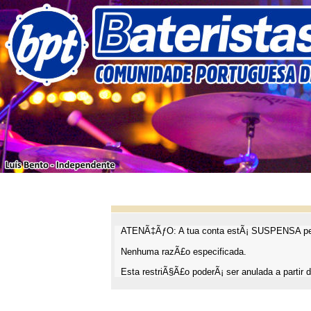
ATENÃ‡ÃƒO: A tua conta estÃ¡ SUSPENSA pel
Nenhuma razÃ£o especificada.
Esta restriÃ§Ã£o poderÃ¡ ser anulada a partir d