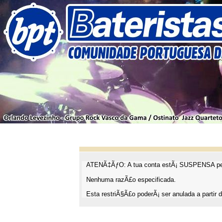
ATENÃ‡ÃƒO: A tua conta estÃ¡ SUSPENSA pel
Nenhuma razÃ£o especificada.
Esta restriÃ§Ã£o poderÃ¡ ser anulada a partir d