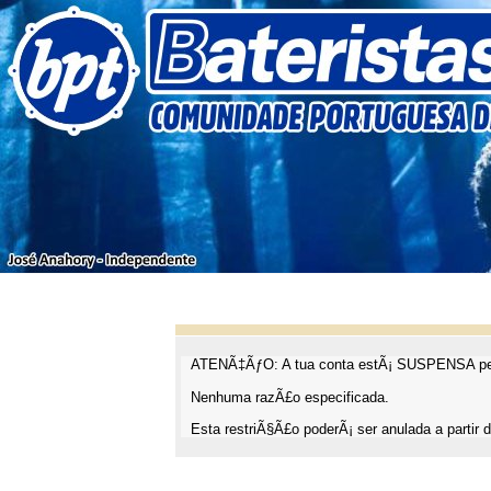
ATENÃ‡ÃƒO: A tua conta estÃ¡ SUSPENSA pel
Nenhuma razÃ£o especificada.
Esta restriÃ§Ã£o poderÃ¡ ser anulada a partir d