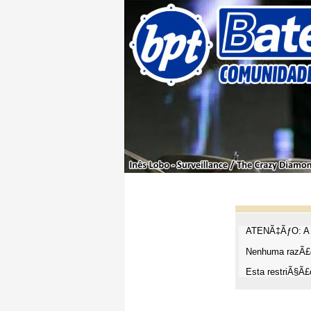
ATENÃ‡ÃƒO: A t
Nenhuma razÃ£o
Esta restriÃ§Ã£o