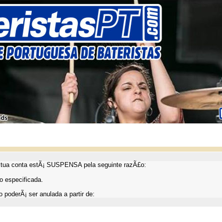
ua conta estÃ¡ SUSPENSA pela seguinte razÃ£o:
 especificada.
 poderÃ¡ ser anulada a partir de: