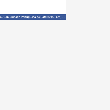
£o (Comunidade Portuguesa de Bateristas - bpt)
-
-