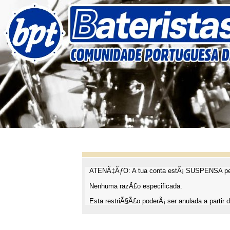
ATENÃ‡ÃƒO: A tua conta estÃ¡ SUSPENSA pel
Nenhuma razÃ£o especificada.
Esta restriÃ§Ã£o poderÃ¡ ser anulada a partir d