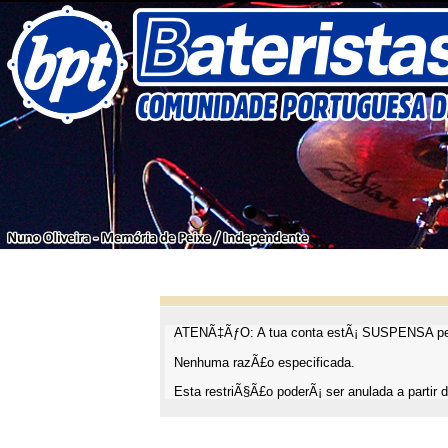
ATENÃ‡ÃƒO: A tua conta estÃ¡ SUSPENSA pel
Nenhuma razÃ£o especificada.
Esta restriÃ§Ã£o poderÃ¡ ser anulada a partir d