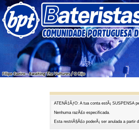
ATENÃ‡ÃƒO: A tua conta estÃ¡ SUSPENSA pel
Nenhuma razÃ£o especificada.
Esta restriÃ§Ã£o poderÃ¡ ser anulada a partir d