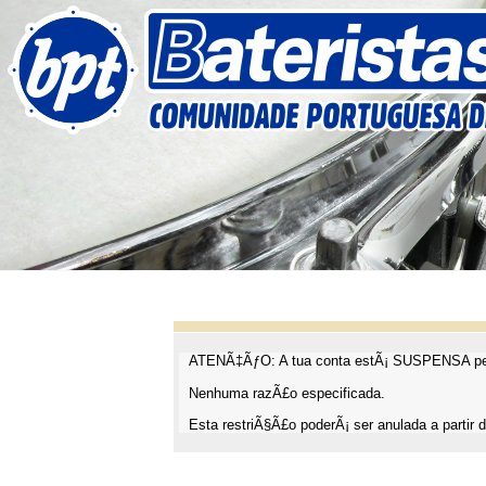
ATENÃ‡ÃƒO: A tua conta estÃ¡ SUSPENSA pel
Nenhuma razÃ£o especificada.
Esta restriÃ§Ã£o poderÃ¡ ser anulada a partir d