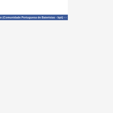
£o (Comunidade Portuguesa de Bateristas - bpt)
-
-