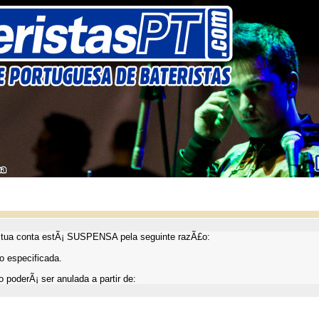
ua conta estÃ¡ SUSPENSA pela seguinte razÃ£o:
 especificada.
 poderÃ¡ ser anulada a partir de: