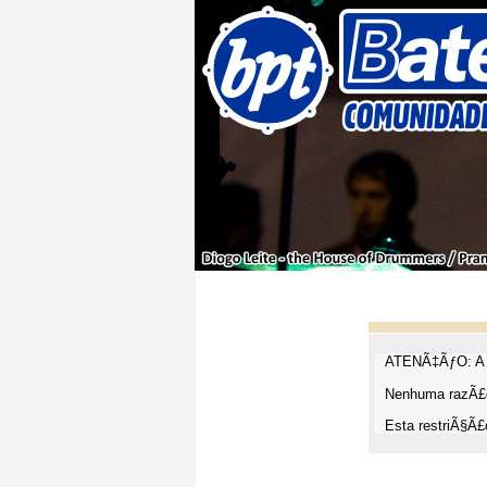
ATENÃ‡ÃƒO: A t
Nenhuma razÃ£o
Esta restriÃ§Ã£o