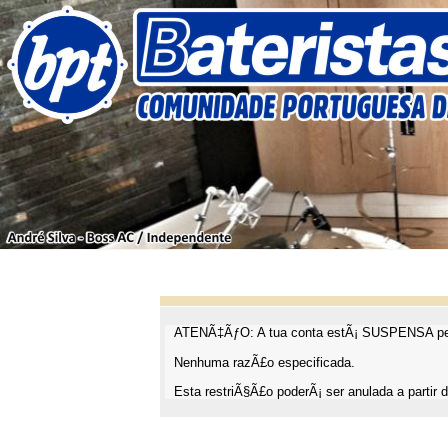
ATENÃ‡ÃƒO: A tua conta estÃ¡ SUSPENSA pel
Nenhuma razÃ£o especificada.
Esta restriÃ§Ã£o poderÃ¡ ser anulada a partir d