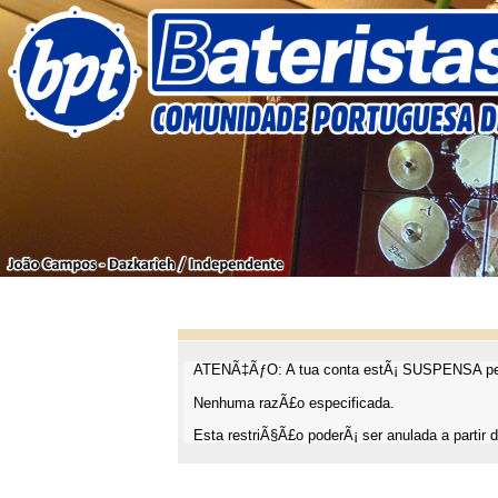
ATENÃ‡ÃƒO: A tua conta estÃ¡ SUSPENSA pel
Nenhuma razÃ£o especificada.
Esta restriÃ§Ã£o poderÃ¡ ser anulada a partir d