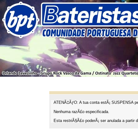
ATENÃ‡ÃƒO: A tua conta estÃ¡ SUSPENSA pel
Nenhuma razÃ£o especificada.
Esta restriÃ§Ã£o poderÃ¡ ser anulada a partir d