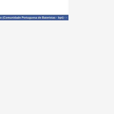
£o (Comunidade Portuguesa de Bateristas - bpt)
-
-