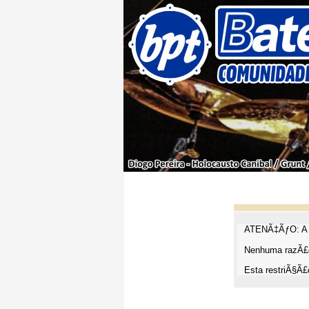
ATENÃ‡ÃƒO: A t
Nenhuma razÃ£o
Esta restriÃ§Ã£o