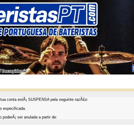
ua conta estÃ¡ SUSPENSA pela seguinte razÃ£o:
 especificada.
 poderÃ¡ ser anulada a partir de: