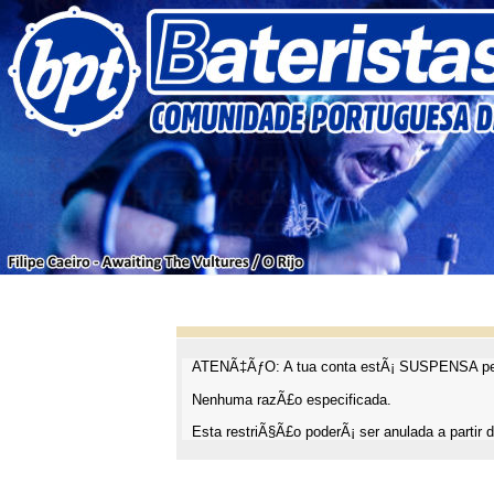
ATENÃ‡ÃƒO: A tua conta estÃ¡ SUSPENSA pel
Nenhuma razÃ£o especificada.
Esta restriÃ§Ã£o poderÃ¡ ser anulada a partir d