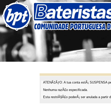
ATENÃ‡ÃƒO: A tua conta estÃ¡ SUSPENSA pel
Nenhuma razÃ£o especificada.
Esta restriÃ§Ã£o poderÃ¡ ser anulada a partir d