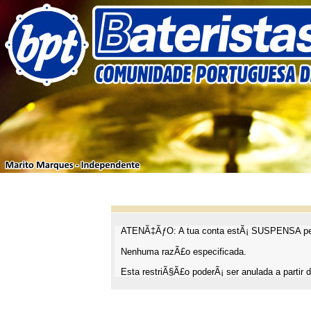
ATENÃ‡ÃƒO: A tua conta estÃ¡ SUSPENSA pel
Nenhuma razÃ£o especificada.
Esta restriÃ§Ã£o poderÃ¡ ser anulada a partir d