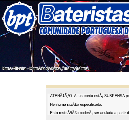
ATENÃ‡ÃƒO: A tua conta estÃ¡ SUSPENSA pel
Nenhuma razÃ£o especificada.
Esta restriÃ§Ã£o poderÃ¡ ser anulada a partir d