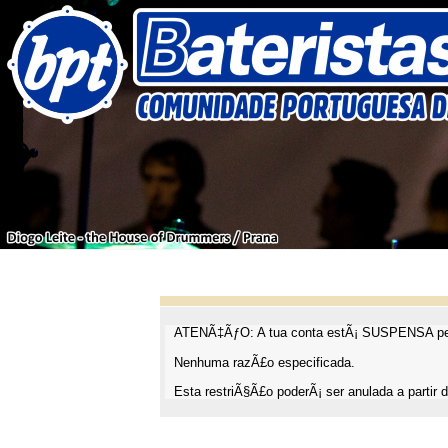
ATENÃ‡ÃƒO: A tua conta estÃ¡ SUSPENSA pel
Nenhuma razÃ£o especificada.
Esta restriÃ§Ã£o poderÃ¡ ser anulada a partir d