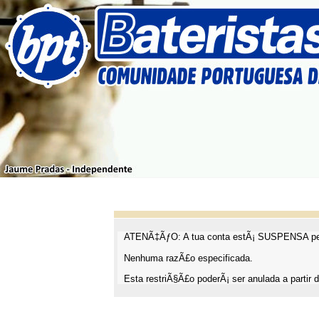
ATENÃ‡ÃƒO: A tua conta estÃ¡ SUSPENSA pel
Nenhuma razÃ£o especificada.
Esta restriÃ§Ã£o poderÃ¡ ser anulada a partir d