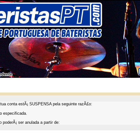
ua conta estÃ¡ SUSPENSA pela seguinte razÃ£o:
 especificada.
 poderÃ¡ ser anulada a partir de: