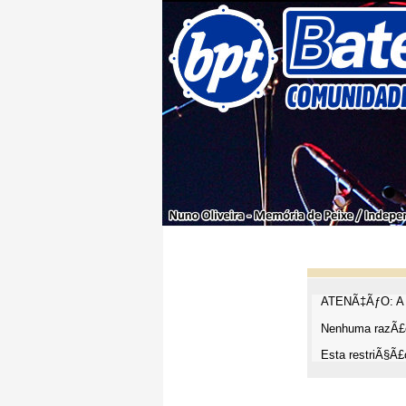
ATENÃ‡ÃƒO: A t
Nenhuma razÃ£o
Esta restriÃ§Ã£o