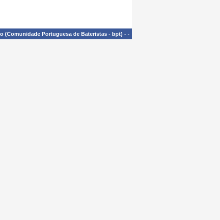
£o (Comunidade Portuguesa de Bateristas - bpt)
-
-