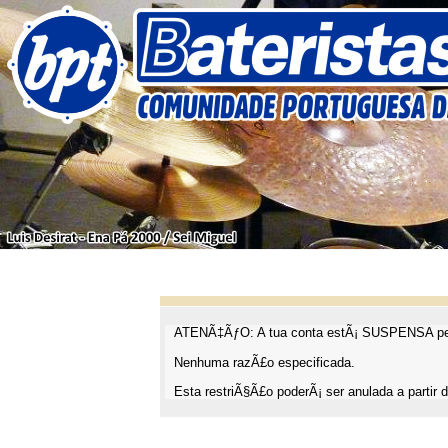
ATENÃ‡ÃƒO: A tua conta estÃ¡ SUSPENSA pel
Nenhuma razÃ£o especificada.
Esta restriÃ§Ã£o poderÃ¡ ser anulada a partir d