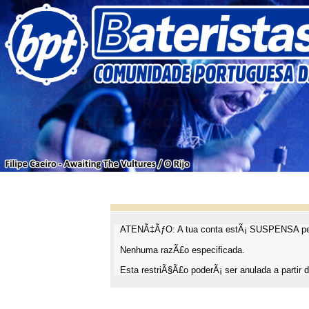
ATENÃ‡ÃƒO: A tua conta estÃ¡ SUSPENSA pel
Nenhuma razÃ£o especificada.
Esta restriÃ§Ã£o poderÃ¡ ser anulada a partir d