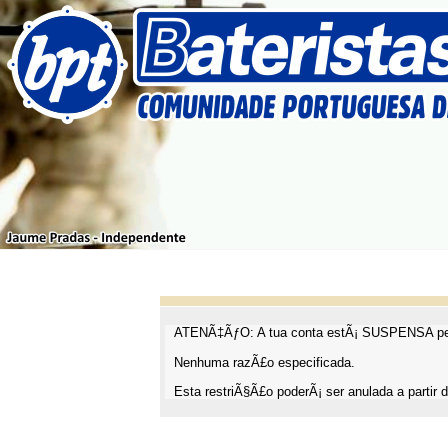
ATENÃ‡ÃƒO: A tua conta estÃ¡ SUSPENSA pel
Nenhuma razÃ£o especificada.
Esta restriÃ§Ã£o poderÃ¡ ser anulada a partir d