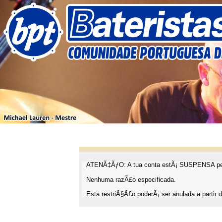
ATENÃ‡ÃƒO: A tua conta estÃ¡ SUSPENSA pel
Nenhuma razÃ£o especificada.
Esta restriÃ§Ã£o poderÃ¡ ser anulada a partir d